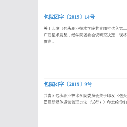
包院团字〔2019〕14号
关于印发《包头职业技术学院共青团推优入党工
广泛征求意见，经学院团委会议研究决定，现将
贯彻…
包院团字〔2019〕9号
共青团包头职业技术学院委员会关于印发《包头
团属新媒体运营管理办法（试行）》印发给你们，