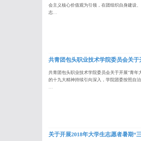
会主义核心价值观为引领，在团组织自身建设、
志…
共青团包头职业技术学院委员会关于
共青团包头职业技术学院委员会关于开展“青年
的十九大精神持续引向深入，学院团委按照自治区
…
关于开展2018年大学生志愿者暑期“