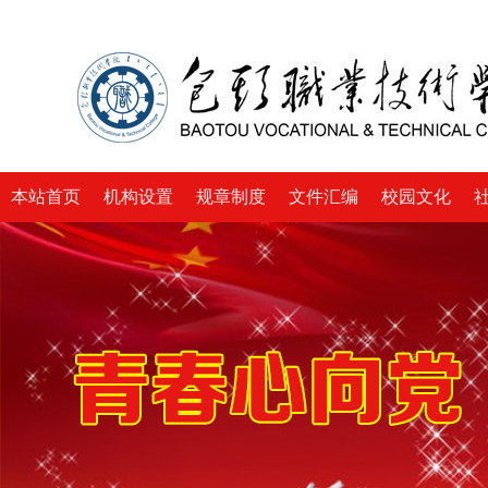
本站首页
机构设置
规章制度
文件汇编
校园文化