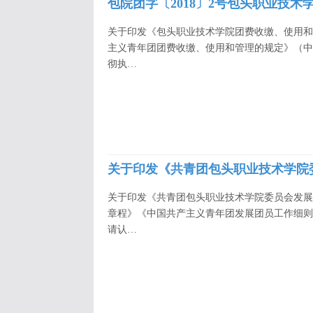
包院团字〔2018〕2号包头职业技
关于印发《包头职业技术学院团费收缴、使用和
主义青年团团费收缴、使用和管理的规定》（中青
彻执…
关于印发《共青团包头职业技术学院委员
关于印发《共青团包头职业技术学院委员会发展
章程》《中国共产主义青年团发展团员工作细则》
请认…