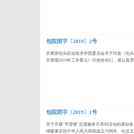
包院团字〔2019〕2号
共青团包头职业技术学院委员会关于印发《包头
共青团2019年工作要点》印发给你们，请认真贯彻
包院团字〔2019〕1号
关于开展“学雷锋”志愿服务月系列活动的通知
绕隆重庆祝中华人民共和国成立70周年、纪念五