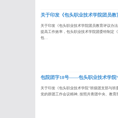
关于印发《包头职业技术学院团员教
关于印发《包头职业技术学院团员教育评议办法
提高工作效率，包头职业技术学院团委特制定《
包…
包院团字18号——包头职业技术学院
关于印发《包头职业技术学院“班级团支部与班
党的群团工作会议精神, 按照共青团中央、教